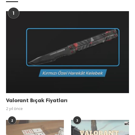
1
Valorant Bıçak Fiyatları
2 yıl önce
2
3