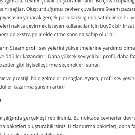
tığınızda, cevher çuvalı oluşturabilirsiniz. Bu çuval topladığ
masını sağlar. Oluşturduğunuz cevher çuvallarını Steam pazar
n piyasasını yaparak gerçek para karşılığında satabilir ve bu yo
ğeleri nakite çevirmek isteyen kullanıcılar için büyük bir fırsat
m de ekstra gelir elde etme şansına sahip olurlar.
ıların Steam profil seviyelerini yükseltmelerine yardımcı olma
ve ödüller kazandırır. Daha yüksek seviyeli bir profil, daha fa
ozetler gibi kişiselleştirme seçenekleri sunar.
e prestijli hale gelmelerini sağlar. Ayrıca, profil seviyesin
ödüller kazanma şansını artırır.
?
şılığında gerçekleştirebilirsiniz. Bu noktada cevherler devr
a paketleri oluşturabilirsiniz. Hızlandırma paketleri, daha fa
aha hızlı tamamlayabilirsiniz.