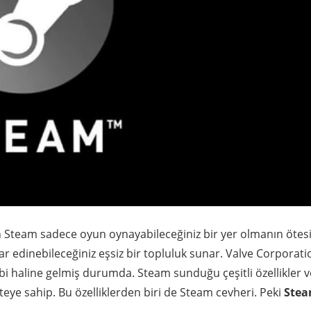
n Steam sadece oyun oynayabileceğiniz bir yer olmanın ötes
ar edinebileceğiniz eşsiz bir topluluk sunar. Valve Corporati
bi haline gelmiş durumda. Steam sunduğu çeşitli özellikler v
eye sahip. Bu özelliklerden biri de Steam cevheri. Peki
Ste