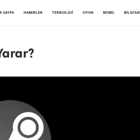
A SAYFA
HABERLER
TEKNOLOJI
OYUN
MOBIL
BILGISA
Yarar?