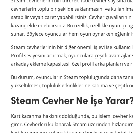
Steam cevherlerini biriktirerek 1000 cevher sayısına ulaş
cevherlerin toplu bir şekilde saklanmasını ve kullanıl
satabilir veya ticaret yapabilirsiniz. Cevher çuvallarını
kazanç elde edebilirsiniz. Bu özellik, özellikle oyun içi ö
sunar. Böylece oyuncular hem oyun oynarken eğlenir he
Steam cevherlerinin bir diğer önemli işlevi ise kullanıc
Profil seviyesini artırmak, oyunculara çeşitli avantajlar 
arkadaş ekleme kapasitesi, özel profil arka planları ve r
Bu durum, oyuncuların Steam topluluğunda daha tanınır v
yükseltilmesi, topluluk etkinliklerine katılma ve çeşitli 
Steam Cevher Ne İşe Yarar
Kart kazanma hakkınız dolduğunda, bu işlemi cevher kar
girer. Cevherleri kullanarak Steam üzerinden hızlandırm
kart kazanmanıza olanak tanır ve böylece rozetlerinizi d