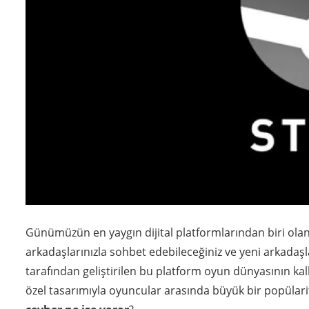
Günümüzün en yaygın dijital platformlarından biri ola
arkadaşlarınızla sohbet edebileceğiniz ve yeni arkadaşl
tarafından geliştirilen bu platform oyun dünyasının kal
özel tasarımıyla oyuncular arasında büyük bir popülarit