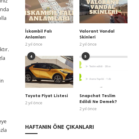
ınız
ında
lla
İskambil Falı
Valorant Vandal
Anlamları
Skinleri
2 yıl önce
2 yıl önce
ktır.
4
5
zla
in
Toyota Fiyat Listesi
Snapchat Teslim
Edildi Ne Demek?
2 yıl önce
2 yıl önce
eye
HAFTANIN ÖNE ÇIKANLARI
zla