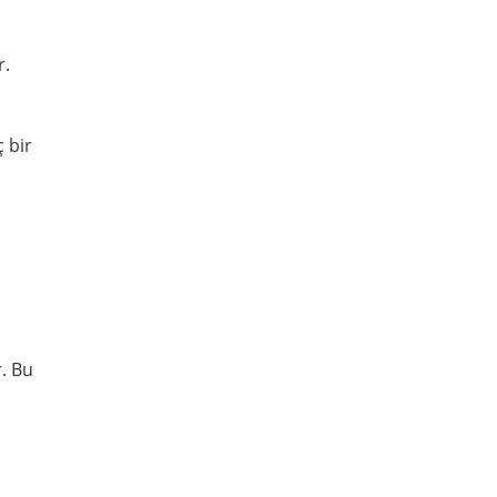
r.
 bir
. Bu