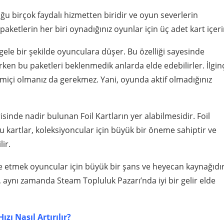
uğu birçok faydalı hizmetten biridir ve oyun severlerin
aketlerin her biri oynadığınız oyunlar için üç adet kart içeri
tgele bir şekilde oyunculara düşer. Bu özelliği sayesinde
en bu paketleri beklenmedik anlarda elde edebilirler. İlginç
miçi olmanız da gerekmez. Yani, oyunda aktif olmadığınız
isinde nadir bulunan Foil Kartların yer alabilmesidir. Foil
u kartlar, koleksiyoncular için büyük bir öneme sahiptir ve
ir.
e etmek oyuncular için büyük bir şans ve heyecan kaynağıdır
ynı zamanda Steam Topluluk Pazarı’nda iyi bir gelir elde
ızı Nasıl Artırılır?