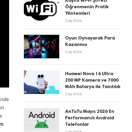
Kayıtlı Wi-Fi Şifresi
Öğrenmenin Pratik
Yöntemleri
2 ay önce
Oyun Oynayarak Para
Kazanma
2 ay önce
Huawei Nova 16 Ultra
200 MP Kamera ve 7000
MAh Batarya ile Tanıtıldı
2 ay önce
inde
on
AnTuTu Mayıs 2026 En
e
Performanslı Android
am
Telefonlar
2 ay önce