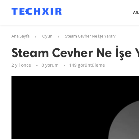
AN
Ana Sayfa
/
Oyun
/
Steam Cevher Ne İşe Yarar?
Steam Cevher Ne İşe 
2 yıl önce
0 yorum
149
görüntüleme