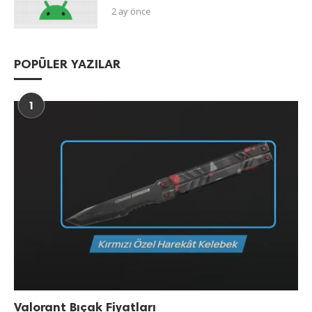
2 ay önce
POPÜLER YAZILAR
1
Valorant Bıçak Fiyatları