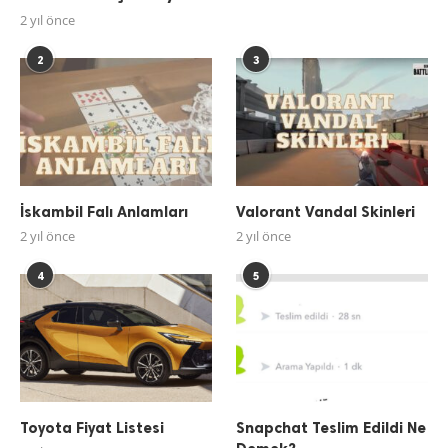
2 yıl önce
2
3
İskambil Falı Anlamları
Valorant Vandal Skinleri
2 yıl önce
2 yıl önce
4
5
Toyota Fiyat Listesi
Snapchat Teslim Edildi Ne