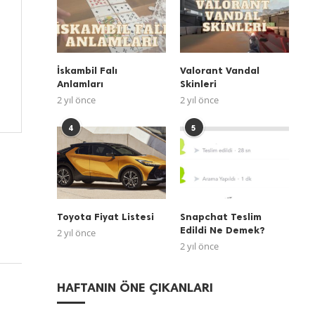
İskambil Falı
Valorant Vandal
Anlamları
Skinleri
2 yıl önce
2 yıl önce
4
5
Toyota Fiyat Listesi
Snapchat Teslim
Edildi Ne Demek?
2 yıl önce
2 yıl önce
HAFTANIN ÖNE ÇIKANLARI