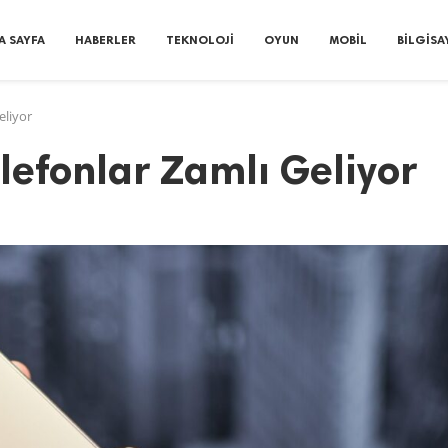
A SAYFA
HABERLER
TEKNOLOJI
OYUN
MOBIL
BILGISA
eliyor
lefonlar Zamlı Geliyor