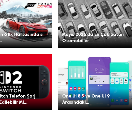
n 6 İlk Haftasında 5
Mayıs 2026’da En Çok Satan
..
Otomobiller
tch Telefon Şarj
One UI 8.5 ve One UI 9
Edilebilir Mi...
Arasındaki...