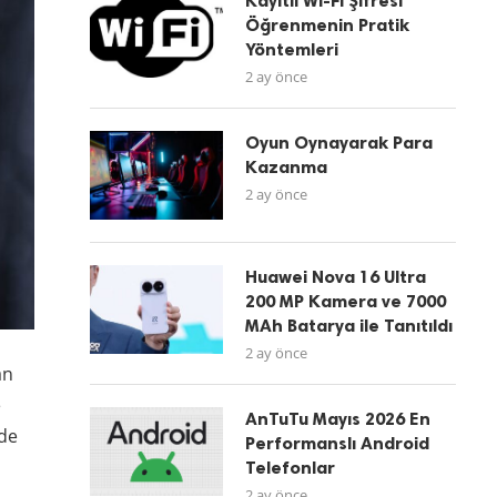
Kayıtlı Wi-Fi Şifresi
Öğrenmenin Pratik
Yöntemleri
2 ay önce
Oyun Oynayarak Para
Kazanma
2 ay önce
Huawei Nova 16 Ultra
200 MP Kamera ve 7000
MAh Batarya ile Tanıtıldı
2 ay önce
an
e
AnTuTu Mayıs 2026 En
rde
Performanslı Android
Telefonlar
2 ay önce