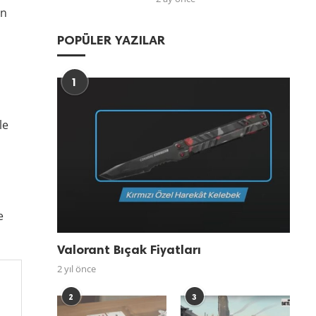
an
POPÜLER YAZILAR
1
le
e
Valorant Bıçak Fiyatları
2 yıl önce
2
3