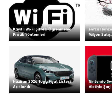
Kayıtlı Wi-Fi Şifresi Öğrenmenin
Forza Horizo
Pratik Yöntemleri
Milyon Satış.
Haziran 2026 Togg Fiyat Listesi
Nintendo Swi
Açıklandı
Aletiyle Şarj 