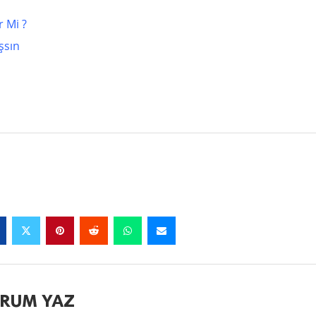
r Mi ?
şsın
RUM YAZ