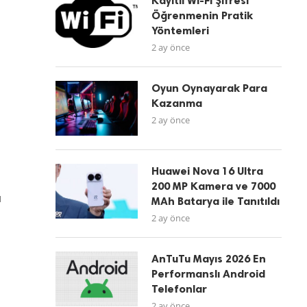
Kayıtlı Wi-Fi Şifresi
Öğrenmenin Pratik
Yöntemleri
2 ay önce
Oyun Oynayarak Para
Kazanma
2 ay önce
Huawei Nova 16 Ultra
200 MP Kamera ve 7000
ı
MAh Batarya ile Tanıtıldı
2 ay önce
AnTuTu Mayıs 2026 En
i
Performanslı Android
Telefonlar
2 ay önce