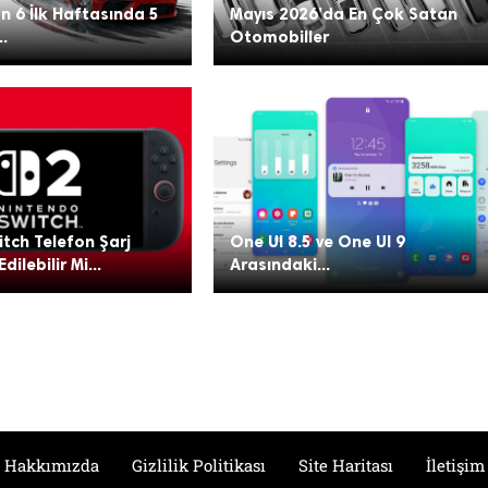
n 6 İlk Haftasında 5
Mayıs 2026’da En Çok Satan
..
Otomobiller
tch Telefon Şarj
One UI 8.5 ve One UI 9
Edilebilir Mi...
Arasındaki...
Hakkımızda
Gizlilik Politikası
Site Haritası
İletişim