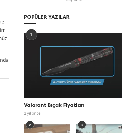
POPÜLER YAZILAR
ne
şim
1
enüz
anda
Valorant Bıçak Fiyatları
2 yıl önce
2
3