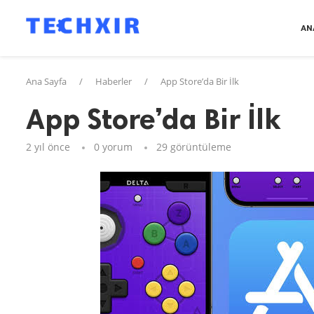
AN
Ana Sayfa
/
Haberler
/
App Store’da Bir İlk
App Store’da Bir İlk
2 yıl önce
0 yorum
29
görüntüleme