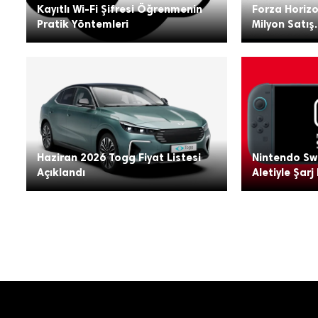
Kayıtlı Wi-Fi Şifresi Öğrenmenin
Forza Horizo
Pratik Yöntemleri
Milyon Satış.
Haziran 2026 Togg Fiyat Listesi
Nintendo Swi
Açıklandı
Aletiyle Şarj 