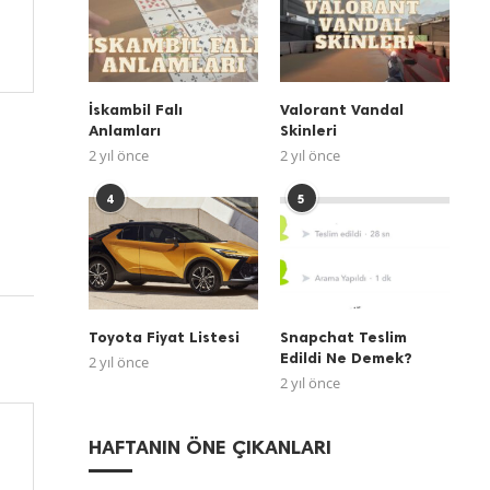
İskambil Falı
Valorant Vandal
Anlamları
Skinleri
2 yıl önce
2 yıl önce
4
5
Toyota Fiyat Listesi
Snapchat Teslim
Edildi Ne Demek?
2 yıl önce
2 yıl önce
HAFTANIN ÖNE ÇIKANLARI