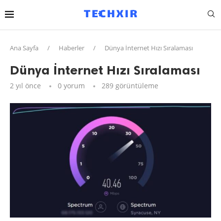
Ana Sayfa
/
Haberler
/
Dünya İnternet Hızı Sıralaması
Dünya İnternet Hızı Sıralaması
2 yıl önce
0 yorum
289
görüntüleme