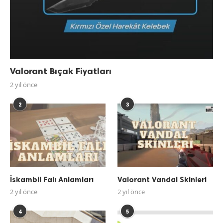
Valorant Bıçak Fiyatları
2 yıl önce
2
3
İskambil Falı Anlamları
Valorant Vandal Skinleri
2 yıl önce
2 yıl önce
4
5