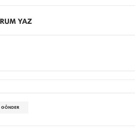
RUM YAZ