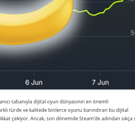
anıcı tabanıyla dijital oyun dünyasının en önemli
rklı türde ve kalitede binlerce oyunu barındıran bu dijital
dikkat çekiyor. Ancak, son dönemde Steam’de adından sıkça 