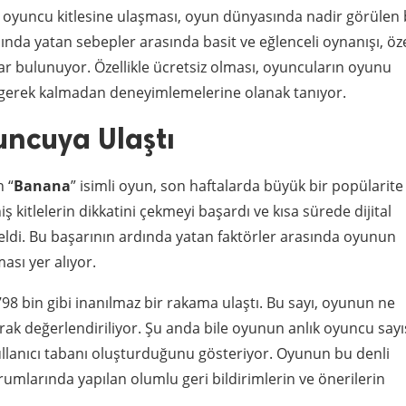
 oyuncu kitlesine ulaşması, oyun dünyasında nadir görülen 
ında yatan sebepler arasında basit ve eğlenceli oynanışı, öz
lar bulunuyor. Özellikle ücretsiz olması, oyuncuların oyunu
 gerek kalmadan deneyimlemelerine olanak tanıyor.
ncuya Ulaştı
 “
Banana
” isimli oyun, son haftalarda büyük bir popülarite
 kitlelerin dikkatini çekmeyi başardı ve kısa sürede dijital
di. Bu başarının ardında yatan faktörler arasında oyunun
ması yer alıyor.
8 bin gibi inanılmaz bir rakama ulaştı. Bu sayı, oyunun ne
rak değerlendiriliyor. Şu anda bile oyunun anlık oyuncu sayı
kullanıcı tabanı oluşturduğunu gösteriyor. Oyunun bu denli
mlarında yapılan olumlu geri bildirimlerin ve önerilerin