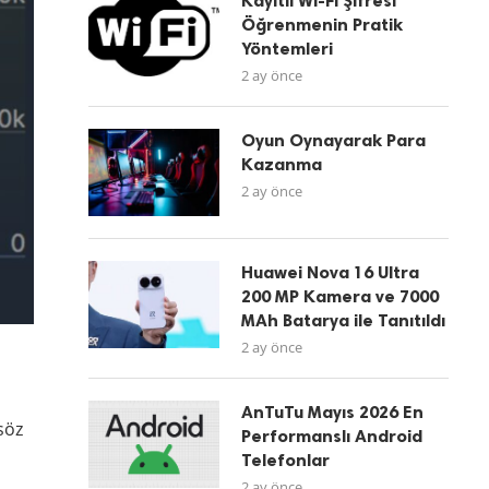
Kayıtlı Wi-Fi Şifresi
Öğrenmenin Pratik
Yöntemleri
2 ay önce
Oyun Oynayarak Para
Kazanma
2 ay önce
Huawei Nova 16 Ultra
200 MP Kamera ve 7000
MAh Batarya ile Tanıtıldı
2 ay önce
AnTuTu Mayıs 2026 En
söz
Performanslı Android
Telefonlar
2 ay önce