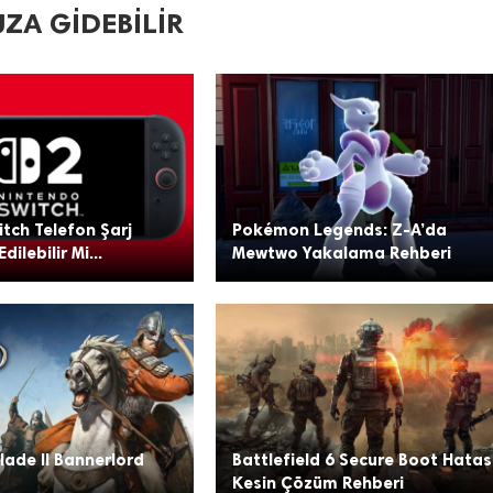
ZA GIDEBILIR
tch Telefon Şarj
Pokémon Legends: Z-A’da
Edilebilir Mi...
Mewtwo Yakalama Rehberi
ade II Bannerlord
Battlefield 6 Secure Boot Hatası
Kesin Çözüm Rehberi