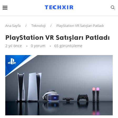
Ana Sayfa
/
Teknoloji
/
PlayStation VR Satışları Patladı
PlayStation VR Satışları Patladı
2 yıl önce
0 yorum
65
görüntüleme