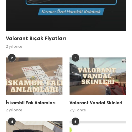
Valorant Bıçak Fiyatları
2 yıl önce
2
3
İskambil Falı Anlamları
Valorant Vandal Skinleri
2 yıl önce
2 yıl önce
4
5