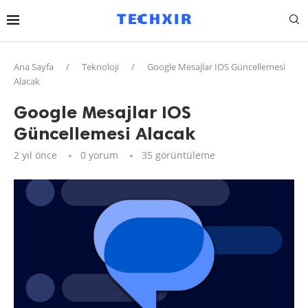
Ana Sayfa
/
Teknoloji
/
Google Mesajlar IOS Güncellemesi
Alacak
Google Mesajlar IOS
Güncellemesi Alacak
2 yıl önce
0 yorum
35
görüntüleme