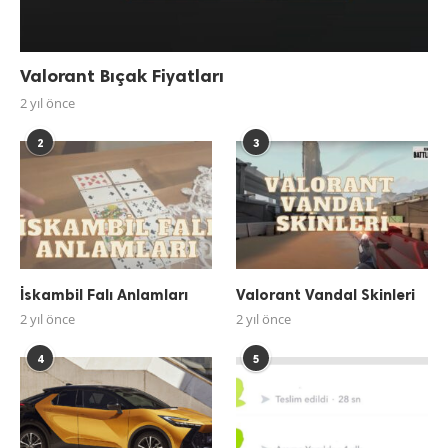
Valorant Bıçak Fiyatları
2 yıl önce
2
3
İskambil Falı Anlamları
Valorant Vandal Skinleri
2 yıl önce
2 yıl önce
4
5