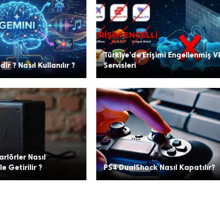
Türkiye’de Erişimi Engellenmiş V
ir ? Nasıl Kullanılır ?
Servisleri
rlörler Nasıl
e Getirilir ?
PS4 DualShock Nasıl Kapatılır?