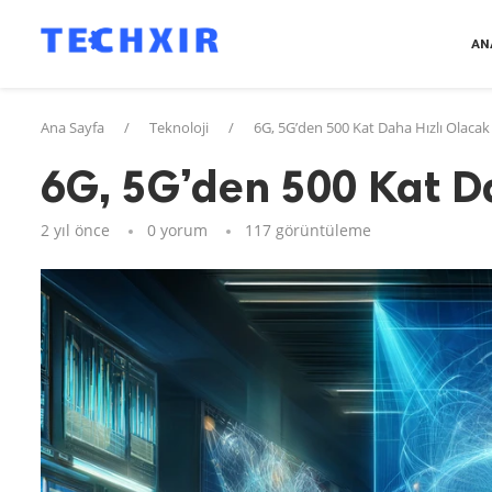
AN
Ana Sayfa
/
Teknoloji
/
6G, 5G’den 500 Kat Daha Hızlı Olacak
6G, 5G’den 500 Kat D
2 yıl önce
0 yorum
117
görüntüleme