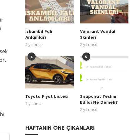
ir
i
İskambil Falı
Valorant Vandal
Anlamları
Skinleri
2 yıl önce
2 yıl önce
ksek
4
5
or.
Toyota Fiyat Listesi
Snapchat Teslim
Edildi Ne Demek?
2 yıl önce
2 yıl önce
bi
HAFTANIN ÖNE ÇIKANLARI