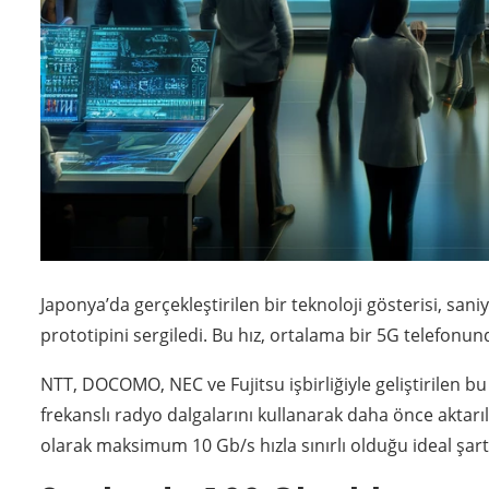
Japonya’da gerçekleştirilen bir teknoloji gösterisi, san
prototipini sergiledi. Bu hız, ortalama bir 5G telefonun
NTT, DOCOMO, NEC ve Fujitsu işbirliğiyle geliştirilen 
frekanslı radyo dalgalarını kullanarak daha önce aktarıl
olarak maksimum 10 Gb/s hızla sınırlı olduğu ideal şar