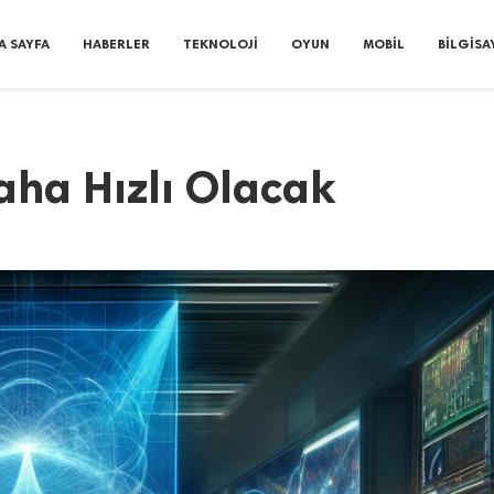
A SAYFA
HABERLER
TEKNOLOJI
OYUN
MOBIL
BILGISA
aha Hızlı Olacak