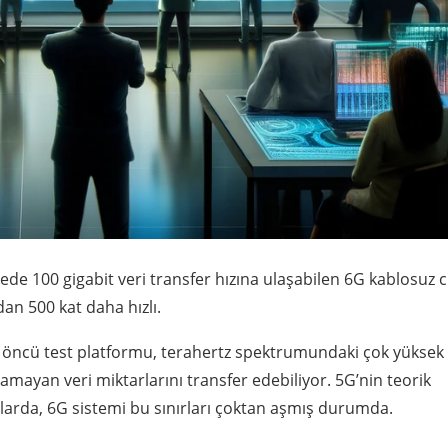
iyede 100 gigabit veri transfer hızına ulaşabilen 6G kablosuz 
dan 500 kat daha hızlı.
bu öncü test platformu, terahertz spektrumundaki çok yüksek
amayan veri miktarlarını transfer edebiliyor. 5G’nin teorik
tlarda, 6G sistemi bu sınırları çoktan aşmış durumda.