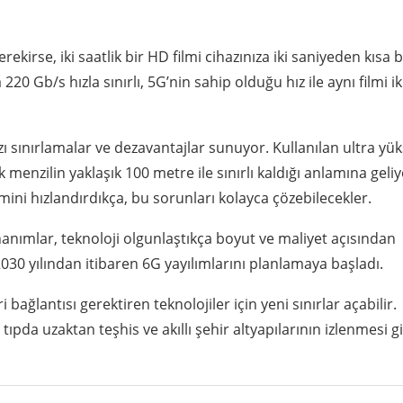
irse, iki saatlik bir HD filmi cihazınıza iki saniyeden kısa b
20 Gb/s hızla sınırlı, 5G’nin sahip olduğu hız ile aynı filmi ik
zı sınırlamalar ve dezavantajlar sunuyor. Kullanılan ultra yü
enzilin yaklaşık 100 metre ile sınırlı kaldığı anlamına geliy
ini hızlandırdıkça, bu sorunları kolayca çözebilecekler.
nanımlar, teknoloji olgunlaştıkça boyut ve maliyet açısından
030 yılından itibaren 6G yayılımlarını planlamaya başladı.
bağlantısı gerektiren teknolojiler için yeni sınırlar açabilir.
tıpda uzaktan teşhis ve akıllı şehir altyapılarının izlenmesi gi