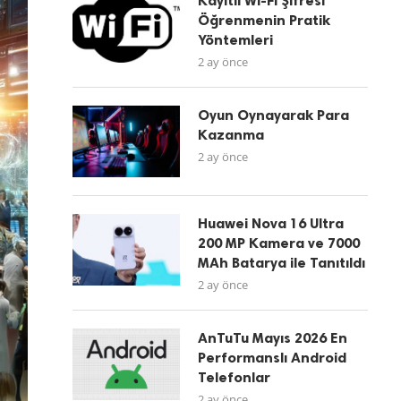
Kayıtlı Wi-Fi Şifresi
Öğrenmenin Pratik
Yöntemleri
2 ay önce
Oyun Oynayarak Para
Kazanma
2 ay önce
Huawei Nova 16 Ultra
200 MP Kamera ve 7000
MAh Batarya ile Tanıtıldı
2 ay önce
AnTuTu Mayıs 2026 En
Performanslı Android
Telefonlar
2 ay önce