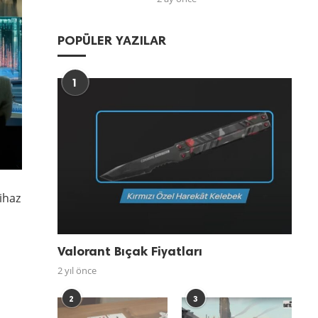
POPÜLER YAZILAR
1
cihaz
Valorant Bıçak Fiyatları
2 yıl önce
2
3