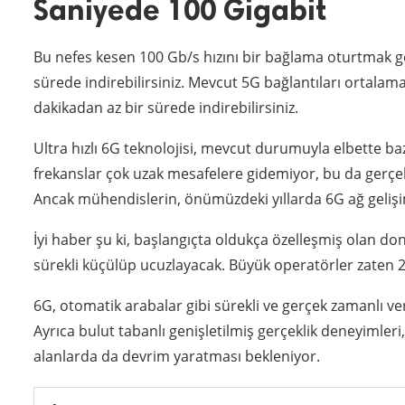
Saniyede 100 Gigabit
Bu nefes kesen 100 Gb/s hızını bir bağlama oturtmak gerek
sürede indirebilirsiniz. Mevcut 5G bağlantıları ortalama 2
dakikadan az bir sürede indirebilirsiniz.
Ultra hızlı 6G teknolojisi, mevcut durumuyla elbette ba
frekanslar çok uzak mesafelere gidemiyor, bu da gerçek m
Ancak mühendislerin, önümüzdeki yıllarda 6G ağ gelişim
İyi haber şu ki, başlangıçta oldukça özelleşmiş olan do
sürekli küçülüp ucuzlayacak. Büyük operatörler zaten 2
6G, otomatik arabalar gibi sürekli ve gerçek zamanlı veri 
Ayrıca bulut tabanlı genişletilmiş gerçeklik deneyimleri, 
alanlarda da devrim yaratması bekleniyor.