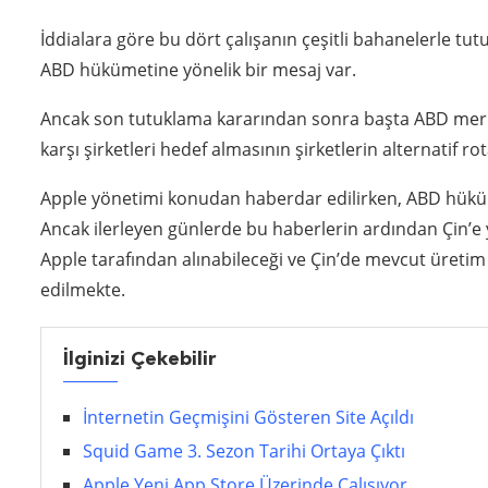
İddialara göre bu dört çalışanın çeşitli bahanelerle t
ABD hükümetine yönelik bir mesaj var.
Ancak son tutuklama kararından sonra başta ABD merkez
karşı şirketleri hedef almasının şirketlerin alternatif r
Apple yönetimi konudan haberdar edilirken, ABD hüküme
Ancak ilerleyen günlerde bu haberlerin ardından Çin’e
Apple tarafından alınabileceği ve Çin’de mevcut üretim 
edilmekte.
İlginizi Çekebilir
İnternetin Geçmişini Gösteren Site Açıldı
Squid Game 3. Sezon Tarihi Ortaya Çıktı
Apple Yeni App Store Üzerinde Çalışıyor