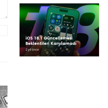
iOS 18.1 Güncellemesi
P
0
Beklentileri Karşılamadı
O
C
V
Ç
2 yıl önce
2 
2 
2 
2 