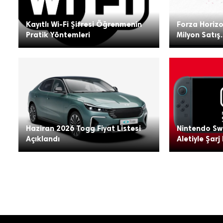
Kayıtlı Wi-Fi Şifresi Öğrenmenin
Forza Horizo
Pratik Yöntemleri
Milyon Satış.
Haziran 2026 Togg Fiyat Listesi
Nintendo Swi
Açıklandı
Aletiyle Şarj 