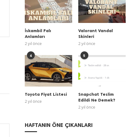
İskambil Falı
Valorant Vandal
Anlamları
Skinleri
2 yıl önce
2 yıl önce
4
5
Toyota Fiyat Listesi
Snapchat Teslim
Edildi Ne Demek?
2 yıl önce
2 yıl önce
HAFTANIN ÖNE ÇIKANLARI