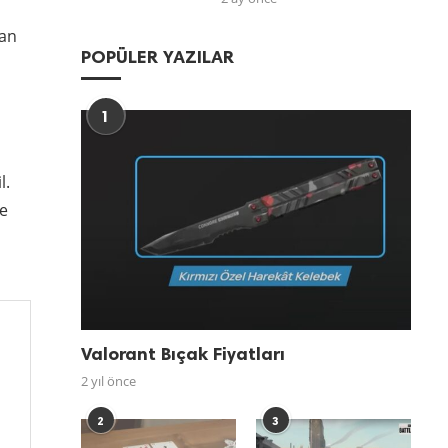
dan
POPÜLER YAZILAR
1
l.
de
Valorant Bıçak Fiyatları
2 yıl önce
2
3