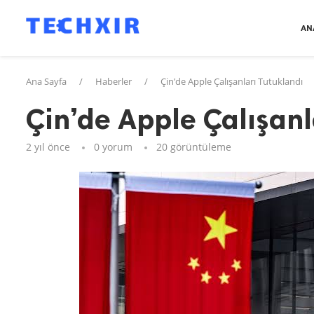
AN
Ana Sayfa
/
Haberler
/
Çin’de Apple Çalışanları Tutuklandı
Çin’de Apple Çalışanl
2 yıl önce
0 yorum
20
görüntüleme