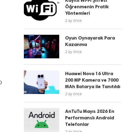
Kayıtlı Wi-Fi Şifresi
Öğrenmenin Pratik
Yöntemleri
2 ay önce
Oyun Oynayarak Para
Kazanma
2 ay önce
Huawei Nova 16 Ultra
200 MP Kamera ve 7000
D
MAh Batarya ile Tanıtıldı
2 ay önce
AnTuTu Mayıs 2026 En
Performanslı Android
Telefonlar
2 ay önce