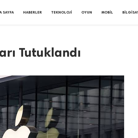
A SAYFA
HABERLER
TEKNOLOJI
OYUN
MOBIL
BILGISA
arı Tutuklandı