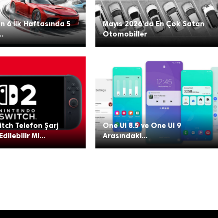
n 6 İlk Haftasında 5
Mayıs 2026’da En Çok Satan
..
Otomobiller
tch Telefon Şarj
One UI 8.5 ve One UI 9
Edilebilir Mi...
Arasındaki...