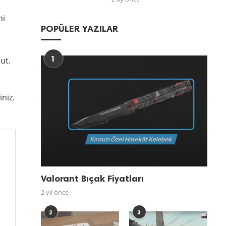
ni
POPÜLER YAZILAR
1
ut.
niz.
Valorant Bıçak Fiyatları
2 yıl önce
2
3