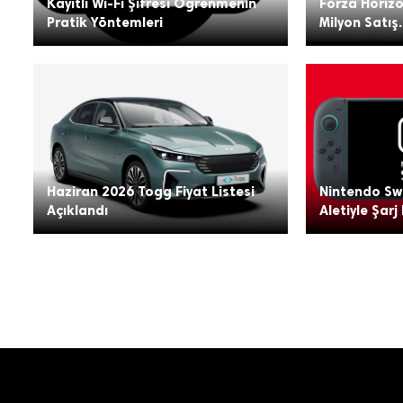
Kayıtlı Wi-Fi Şifresi Öğrenmenin
Forza Horizo
Pratik Yöntemleri
Milyon Satış.
Haziran 2026 Togg Fiyat Listesi
Nintendo Swi
Açıklandı
Aletiyle Şarj 