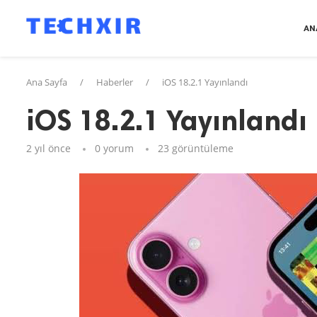
AN
Ana Sayfa
/
Haberler
/
iOS 18.2.1 Yayınlandı
iOS 18.2.1 Yayınlandı
2 yıl önce
0 yorum
23
görüntüleme