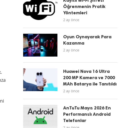
Kayıtlı Wi-Fi Şifresi
Öğrenmenin Pratik
Yöntemleri
2 ay önce
Oyun Oynayarak Para
Kazanma
2 ay önce
Huawei Nova 16 Ultra
.
200 MP Kamera ve 7000
mza
MAh Batarya ile Tanıtıldı
2 ay önce
ni
AnTuTu Mayıs 2026 En
Performanslı Android
Telefonlar
2 ay önce