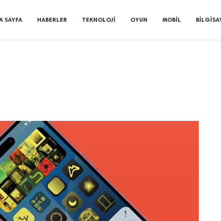
A SAYFA
HABERLER
TEKNOLOJI
OYUN
MOBIL
BILGISA