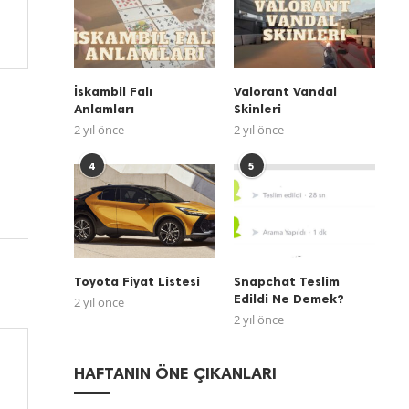
İskambil Falı
Valorant Vandal
Anlamları
Skinleri
2 yıl önce
2 yıl önce
4
5
Toyota Fiyat Listesi
Snapchat Teslim
Edildi Ne Demek?
2 yıl önce
2 yıl önce
HAFTANIN ÖNE ÇIKANLARI