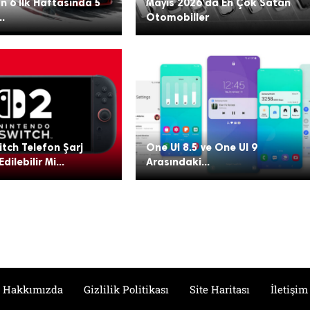
n 6 İlk Haftasında 5
Mayıs 2026’da En Çok Satan
..
Otomobiller
tch Telefon Şarj
One UI 8.5 ve One UI 9
Edilebilir Mi...
Arasındaki...
Hakkımızda
Gizlilik Politikası
Site Haritası
İletişim