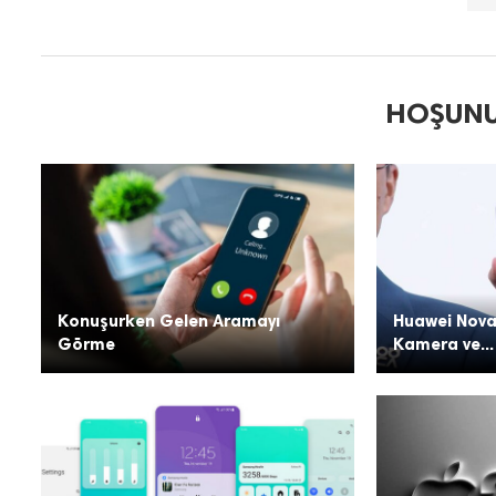
HOŞUNU
Konuşurken Gelen Aramayı
Huawei Nova
Görme
Kamera ve...