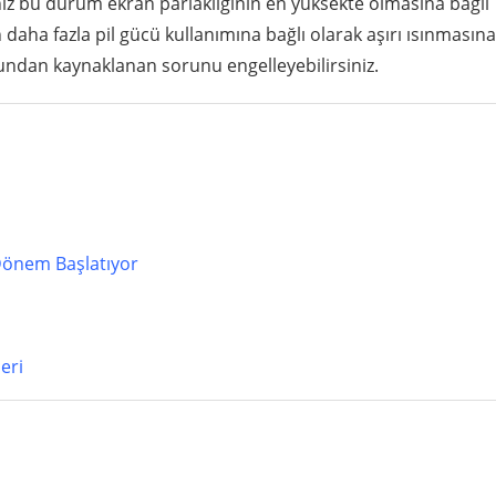
anız bu durum ekran parlaklığının en yüksekte olmasına bağlı
 daha fazla pil gücü kullanımına bağlı olarak aşırı ısınmasına
bundan kaynaklanan sorunu engelleyebilirsiniz.
 Dönem Başlatıyor
eri