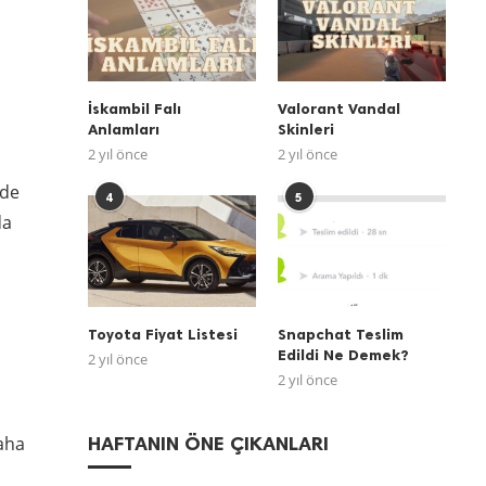
İskambil Falı
Valorant Vandal
Anlamları
Skinleri
2 yıl önce
2 yıl önce
nde
4
5
da
Toyota Fiyat Listesi
Snapchat Teslim
Edildi Ne Demek?
2 yıl önce
2 yıl önce
daha
HAFTANIN ÖNE ÇIKANLARI