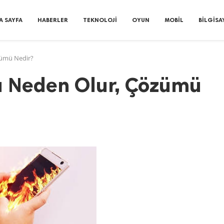
A SAYFA
HABERLER
TEKNOLOJI
OYUN
MOBIL
BILGISA
zümü Nedir?
u Neden Olur, Çözümü