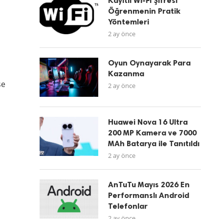
Kayıtlı Wi-Fi Şifresi
Öğrenmenin Pratik
Yöntemleri
2 ay önce
Oyun Oynayarak Para
Kazanma
se
2 ay önce
Huawei Nova 16 Ultra
200 MP Kamera ve 7000
MAh Batarya ile Tanıtıldı
2 ay önce
AnTuTu Mayıs 2026 En
Performanslı Android
Telefonlar
2 ay önce