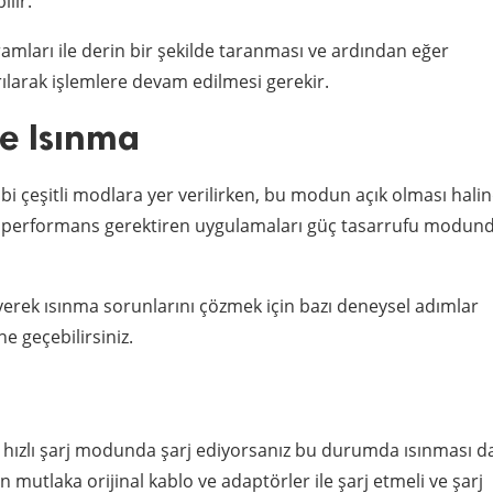
lir.
mları ile derin bir şekilde taranması ve ardından eğer
ılarak işlemlere devam edilmesi gerekir.
e Isınma
bi çeşitli modlara yer verilirken, bu modun açık olması hali
lde performans gerektiren uygulamaları güç tasarrufu modun
ek ısınma sorunlarını çözmek için bazı deneysel adımlar
e geçebilirsiniz.
eya hızlı şarj modunda şarj ediyorsanız bu durumda ısınması 
 mutlaka orijinal kablo ve adaptörler ile şarj etmeli ve şarj