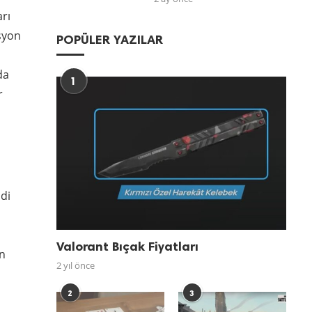
rı
syon
POPÜLER YAZILAR
da
1
r
di
Valorant Bıçak Fiyatları
an
2 yıl önce
2
3