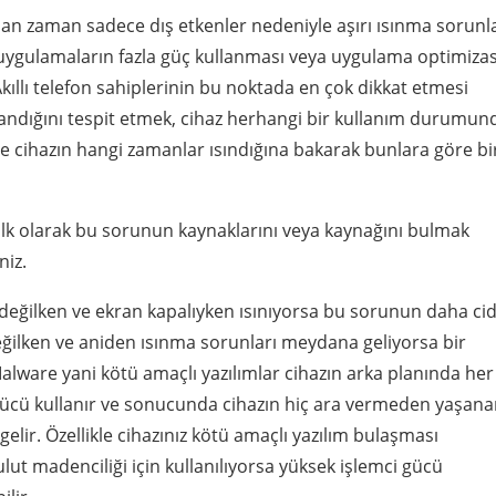
man zaman sadece dış etkenler nedeniyle aşırı ısınma sorunla
 uygulamaların fazla güç kullanması veya uygulama optimiza
Akıllı telefon sahiplerinin bu noktada en çok dikkat etmesi
ndığını tespit etmek, cihaz herhangi bir kullanım durumun
 cihazın hangi zamanlar ısındığına bakarak bunlara göre bi
ilk olarak bu sorunun kaynaklarını veya kaynağını bulmak
niz.
değilken ve ekran kapalıyken ısınıyorsa bu sorunun daha cid
eğilken ve aniden ısınma sorunları meydana geliyorsa bir
alware yani kötü amaçlı yazılımlar cihazın arka planında her
 gücü kullanır ve sonucunda cihazın hiç ara vermeden yaşan
ir. Özellikle cihazınız kötü amaçlı yazılım bulaşması
ut madenciliği için kullanılıyorsa yüksek işlemci gücü