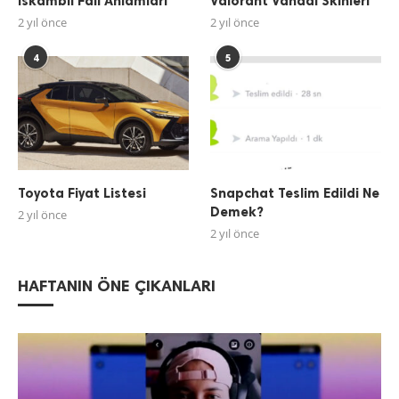
İskambil Falı Anlamları
Valorant Vandal Skinleri
2 yıl önce
2 yıl önce
4
5
Toyota Fiyat Listesi
Snapchat Teslim Edildi Ne
Demek?
2 yıl önce
2 yıl önce
HAFTANIN ÖNE ÇIKANLARI