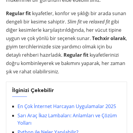
mükemmel bir görünüm elde edebilirsiniz.
Regular fit
kıyafetler, konfor ve şıklığı bir arada sunan
dengeli bir kesime sahiptir.
Slim fit
ve
relaxed fit
gibi
diğer kesimlerle karşılaştırıldığında, her vücut tipine
uygun ve çok yönlü bir seçenek sunar.
Techxir olarak
,
giyim tercihlerinizde size yardımcı olmak için bu
detaylı rehberi hazırladık.
Regular fit
kıyafetlerinizi
doğru kombinleyerek ve bakımını yaparak, her zaman
şık ve rahat olabilirsiniz.
İlginizi Çekebilir
En Çok İnternet Harcayan Uygulamalar 2025
Sarı Araç İkaz Lambaları: Anlamları ve Çözüm
Yolları
Python ile Neler Yapılabilir?