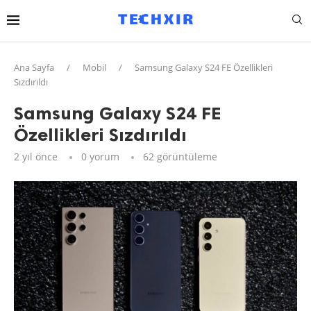
Ana Sayfa
/
Mobil
/
Samsung Galaxy S24 FE Özellikleri
Sızdırıldı
Samsung Galaxy S24 FE
Özellikleri Sızdırıldı
2 yıl önce
0 yorum
62
görüntüleme