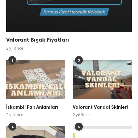
Valorant Bıçak Fiyatları
2 yıl önce
2
3
İskambil Falı Anlamları
Valorant Vandal Skinleri
2 yıl önce
2 yıl önce
4
5