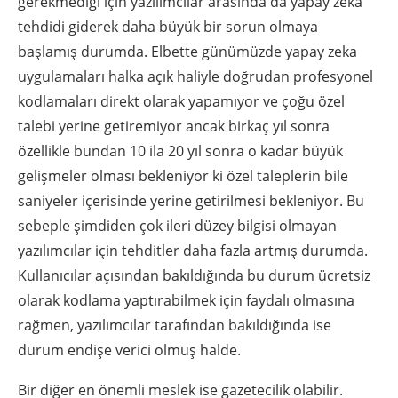
gerekmediği için yazılımcılar arasında da yapay zeka
tehdidi giderek daha büyük bir sorun olmaya
başlamış durumda. Elbette günümüzde yapay zeka
uygulamaları halka açık haliyle doğrudan profesyonel
kodlamaları direkt olarak yapamıyor ve çoğu özel
talebi yerine getiremiyor ancak birkaç yıl sonra
özellikle bundan 10 ila 20 yıl sonra o kadar büyük
gelişmeler olması bekleniyor ki özel taleplerin bile
saniyeler içerisinde yerine getirilmesi bekleniyor. Bu
sebeple şimdiden çok ileri düzey bilgisi olmayan
yazılımcılar için tehditler daha fazla artmış durumda.
Kullanıcılar açısından bakıldığında bu durum ücretsiz
olarak kodlama yaptırabilmek için faydalı olmasına
rağmen, yazılımcılar tarafından bakıldığında ise
durum endişe verici olmuş halde.
Bir diğer en önemli meslek ise gazetecilik olabilir.