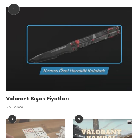
1
Valorant Bıçak Fiyatları
2 yıl önce
2
3