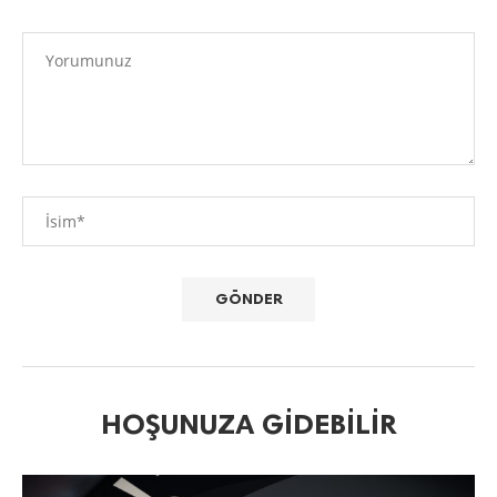
HOŞUNUZA GIDEBILIR