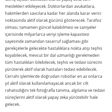
meslekleri etkileyecek. Doktorlardan avukatlara,
hakimlerden savcılara kadar her alanda karar verici
noktasında aktif olarak gücünü gösterecek. Tarafsız
olması, tamamen güncel kalabilmesi ve saniyeler
içerisinde milyarlarca veriyi işleme kapasitesi
sayesinde zamandan tasarruf sağlaması gibi
gerekçelerle gelecekte hastalıklara nokta atışı teşhis
koyabilecek, mevcut bir dal uzmanlığı gerekmeden
tüm hastalıkları bilebilecek, teşhis ve tedavi sürecini
yürüterek aktif olarak hastaları tedavi edebilecek.
Cerrahi işlemlerde doğrudan robotlar en az onlarca
yıl aktif olarak kullanılamayacak ancak bir cilt
rahatsızlığını tek fotoğrafla tanıma, algılama ve tedavi
süreçlerini aktif olarak yapay zeka yürütebilir hale
gelecek.