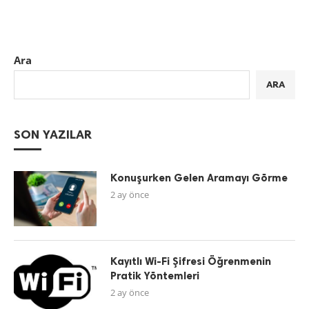
Ara
ARA
SON YAZILAR
Konuşurken Gelen Aramayı Görme
2 ay önce
Kayıtlı Wi-Fi Şifresi Öğrenmenin
Pratik Yöntemleri
2 ay önce