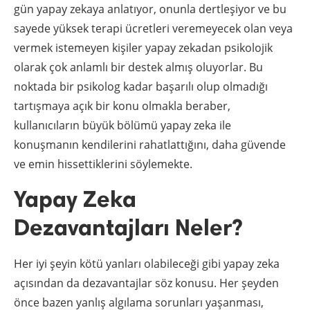
gün yapay zekaya anlatıyor, onunla dertleşiyor ve bu
sayede yüksek terapi ücretleri veremeyecek olan veya
vermek istemeyen kişiler yapay zekadan psikolojik
olarak çok anlamlı bir destek almış oluyorlar. Bu
noktada bir psikolog kadar başarılı olup olmadığı
tartışmaya açık bir konu olmakla beraber,
kullanıcıların büyük bölümü yapay zeka ile
konuşmanın kendilerini rahatlattığını, daha güvende
ve emin hissettiklerini söylemekte.
Yapay Zeka
Dezavantajları Neler?
Her iyi şeyin kötü yanları olabileceği gibi yapay zeka
açısından da dezavantajlar söz konusu. Her şeyden
önce bazen yanlış algılama sorunları yaşanması,