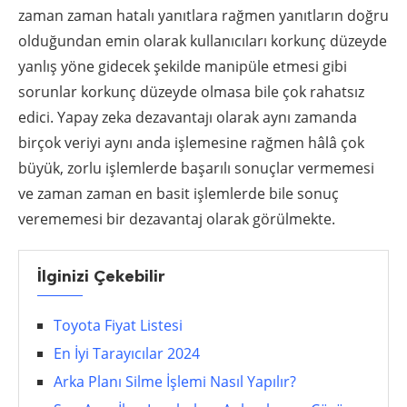
zaman zaman hatalı yanıtlara rağmen yanıtların doğru
olduğundan emin olarak kullanıcıları korkunç düzeyde
yanlış yöne gidecek şekilde manipüle etmesi gibi
sorunlar korkunç düzeyde olmasa bile çok rahatsız
edici. Yapay zeka dezavantajı olarak aynı zamanda
birçok veriyi aynı anda işlemesine rağmen hâlâ çok
büyük, zorlu işlemlerde başarılı sonuçlar vermemesi
ve zaman zaman en basit işlemlerde bile sonuç
verememesi bir dezavantaj olarak görülmekte.
İlginizi Çekebilir
Toyota Fiyat Listesi
En İyi Tarayıcılar 2024
Arka Planı Silme İşlemi Nasıl Yapılır?