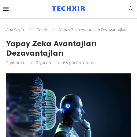
Ana Sayfa
/
Genel
/
Yapay Zeka Avantajları Dezavantajları
Yapay Zeka Avantajları
Dezavantajları
2 yıl önce
0 yorum
63
görüntüleme