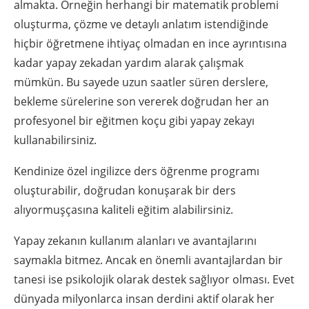
almakta. Örneğin herhangi bir matematik problemi
oluşturma, çözme ve detaylı anlatım istendiğinde
hiçbir öğretmene ihtiyaç olmadan en ince ayrıntısına
kadar yapay zekadan yardım alarak çalışmak
mümkün. Bu sayede uzun saatler süren derslere,
bekleme sürelerine son vererek doğrudan her an
profesyonel bir eğitmen koçu gibi yapay zekayı
kullanabilirsiniz.
Kendinize özel ingilizce ders öğrenme programı
oluşturabilir, doğrudan konuşarak bir ders
alıyormuşçasına kaliteli eğitim alabilirsiniz.
Yapay zekanın kullanım alanları ve avantajlarını
saymakla bitmez. Ancak en önemli avantajlardan bir
tanesi ise psikolojik olarak destek sağlıyor olması. Evet
dünyada milyonlarca insan derdini aktif olarak her