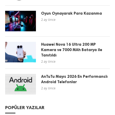
Oyun Oynayarak Para Kazanma
2 ay önce
Huawei Nova 16 Ultra 200 MP
Kamera ve 7000 MAh Batarya ile
Tanıtıldı
2 ay önce
AnTuTu Mayıs 2026 En Performanslı
Android Telefonlar
2 ay önce
POPÜLER YAZILAR