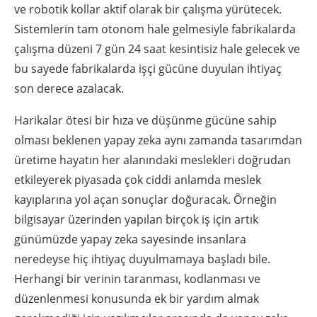
ve robotik kollar aktif olarak bir çalışma yürütecek.
Sistemlerin tam otonom hale gelmesiyle fabrikalarda
çalışma düzeni 7 gün 24 saat kesintisiz hale gelecek ve
bu sayede fabrikalarda işçi gücüne duyulan ihtiyaç
son derece azalacak.
Harikalar ötesi bir hıza ve düşünme gücüne sahip
olması beklenen yapay zeka aynı zamanda tasarımdan
üretime hayatın her alanındaki meslekleri doğrudan
etkileyerek piyasada çok ciddi anlamda meslek
kayıplarına yol açan sonuçlar doğuracak. Örneğin
bilgisayar üzerinden yapılan birçok iş için artık
günümüzde yapay zeka sayesinde insanlara
neredeyse hiç ihtiyaç duyulmamaya başladı bile.
Herhangi bir verinin taranması, kodlanması ve
düzenlenmesi konusunda ek bir yardım almak