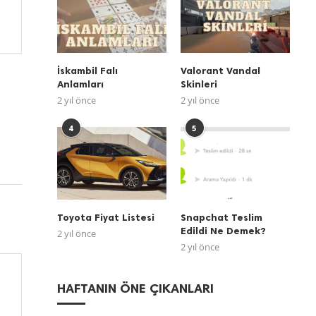
İskambil Falı
Valorant Vandal
Anlamları
Skinleri
2 yıl önce
2 yıl önce
4
5
Toyota Fiyat Listesi
Snapchat Teslim
Edildi Ne Demek?
2 yıl önce
2 yıl önce
HAFTANIN ÖNE ÇIKANLARI