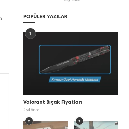
POPÜLER YAZILAR
a
1
Valorant Bıçak Fiyatları
2 yıl önce
2
3