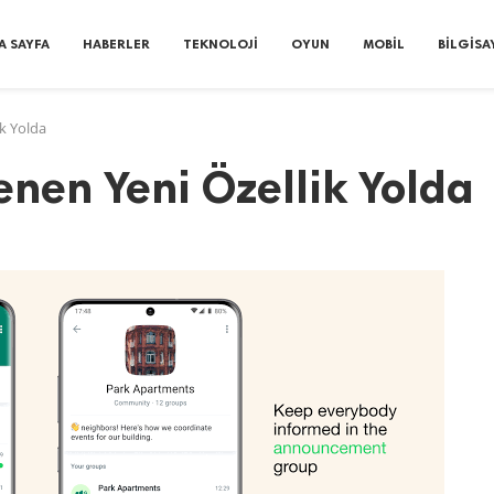
A SAYFA
HABERLER
TEKNOLOJI
OYUN
MOBIL
BILGISA
k Yolda
nen Yeni Özellik Yolda