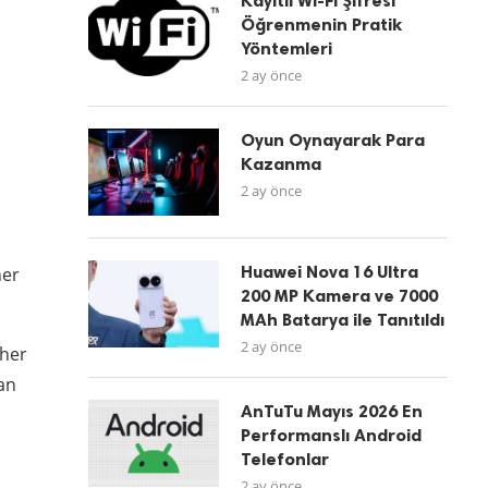
Kayıtlı Wi-Fi Şifresi
Öğrenmenin Pratik
Yöntemleri
2 ay önce
Oyun Oynayarak Para
Kazanma
2 ay önce
Huawei Nova 16 Ultra
her
200 MP Kamera ve 7000
MAh Batarya ile Tanıtıldı
2 ay önce
 her
lan
AnTuTu Mayıs 2026 En
Performanslı Android
Telefonlar
2 ay önce