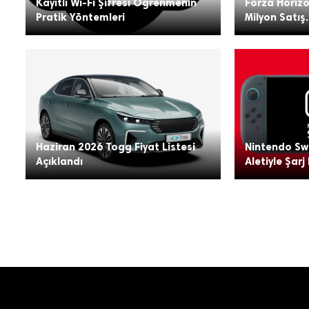
Kayıtlı Wi-Fi Şifresi Öğrenmenin
Forza Horizo
Pratik Yöntemleri
Milyon Satış.
Haziran 2026 Togg Fiyat Listesi
Nintendo Swi
Açıklandı
Aletiyle Şarj 