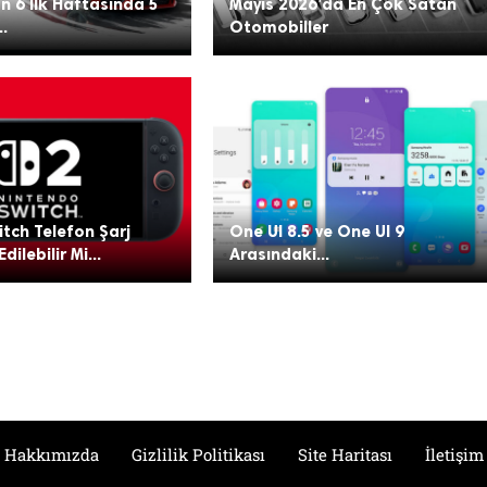
n 6 İlk Haftasında 5
Mayıs 2026’da En Çok Satan
..
Otomobiller
tch Telefon Şarj
One UI 8.5 ve One UI 9
Edilebilir Mi...
Arasındaki...
Hakkımızda
Gizlilik Politikası
Site Haritası
İletişim