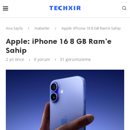
Ana Sayfa
/
Haberler
/
Apple: iPhone 16 8 GB Ram’e Sahip
Apple: iPhone 16 8 GB Ram’e
Sahip
2 yıl önce
0 yorum
31
görüntüleme