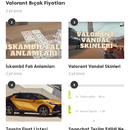
Valorant Bıçak Fiyatları
2 yıl önce
2
3
İskambil Falı Anlamları
Valorant Vandal Skinleri
2 yıl önce
2 yıl önce
4
5
Toyota Fiyat Listesi
Snapchat Teslim Edildi Ne